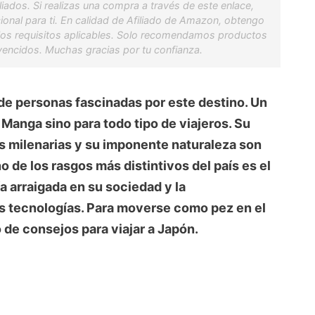
iados. Si realizas una compra a través de este enlace,
onal para ti. En calidad de Afiliado de Amazon, obtengo
los requisitos aplicables. Solo recomendamos productos
vencidos. Muchas gracias por tu confianza.
de personas fascinadas por este destino. Un
 Manga sino para todo tipo de viajeros. Su
es milenarias y su imponente naturaleza son
o de los rasgos más distintivos del país es el
ía arraigada en su sociedad y la
s tecnologías. Para moverse como pez en el
 de consejos para viajar a Japón.