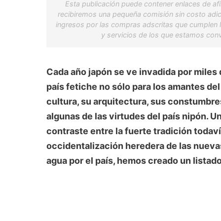
Esta publicación puede contener enlaces de afil
recibiremos una pequeña comisión sin costo adici
ingresos por las compras adscritas que cumplen 
y servicios de los que estamos con
Cada año japón se ve invadida por miles 
país fetiche no sólo para los amantes del
cultura, su arquitectura, sus constumbr
algunas de las virtudes del país nipón. Un
contraste entre la fuerte tradición todav
occidentalización heredera de las nueva
agua por el país, hemos creado un listado