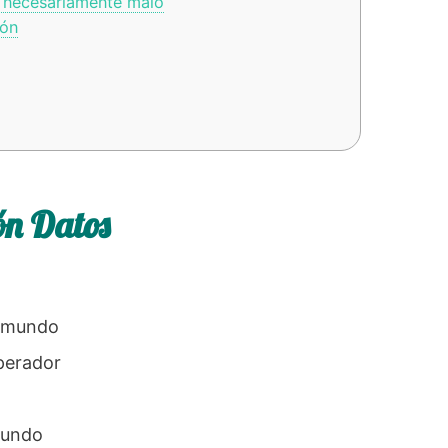
s necesariamente malo
pón
n Datos
l mundo
perador
mundo