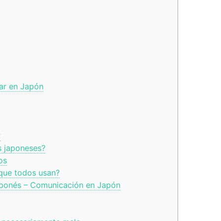
jar en Japón
?
 japoneses?
os
que todos usan?
aponés – Comunicación en Japón