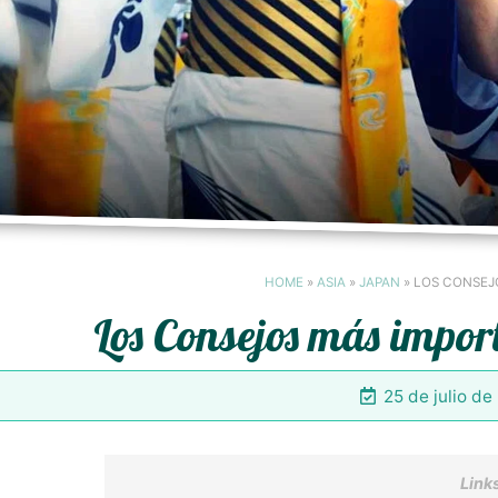
HOME
»
ASIA
»
JAPAN
»
LOS CONSEJ
Los Consejos más impor
25 de julio d
Links