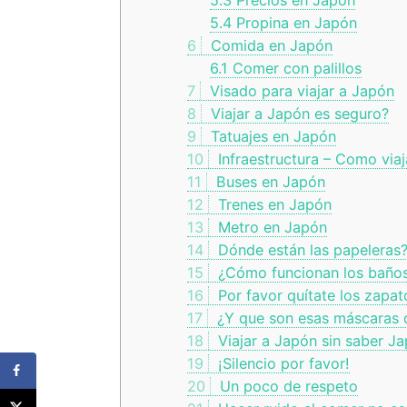
5.3
Precios en Japón
5.4
Propina en Japón
6
Comida en Japón
6.1
Comer con palillos
7
Visado para viajar a Japón
8
Viajar a Japón es seguro?
9
Tatuajes en Japón
10
Infraestructura – Como via
11
Buses en Japón
12
Trenes en Japón
13
Metro en Japón
14
Dónde están las papeleras
15
¿Cómo funcionan los baños
16
Por favor quítate los zapat
17
¿Y que son esas máscaras 
18
Viajar a Japón sin saber J
19
¡Silencio por favor!
20
Un poco de respeto