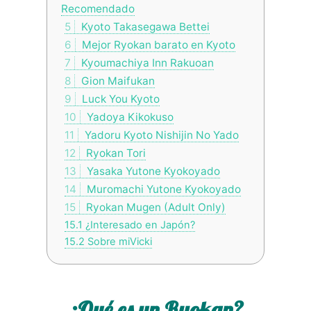
Recomendado
5
Kyoto Takasegawa Bettei
6
Mejor Ryokan barato en Kyoto
7
Kyoumachiya Inn Rakuoan
8
Gion Maifukan
9
Luck You Kyoto
10
Yadoya Kikokuso
11
Yadoru Kyoto Nishijin No Yado
12
Ryokan Tori
13
Yasaka Yutone Kyokoyado
14
Muromachi Yutone Kyokoyado
15
Ryokan Mugen (Adult Only)
15.1
¿Interesado en Japón?
15.2
Sobre miVicki
¿Qué es un Ryokan?