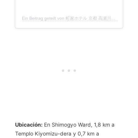
Ein Beitrag geteilt von 町家ホテル 京都 高瀬川別邸 (@takasegawabettei)
Ubicación:
En Shimogyo Ward, 1,8 km a
Templo Kiyomizu-dera y 0,7 km a