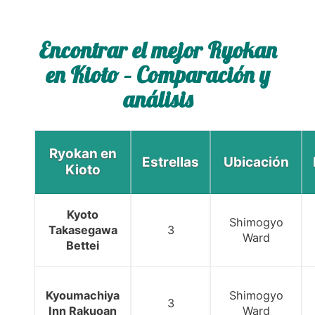
Encontrar el mejor Ryokan
en Kioto – Comparación y
análisis
Ryokan en
Estrellas
Ubicación
Kioto
Kyoto
Shimogyo
Takasegawa
3
Ward
Bettei
Kyoumachiya
Shimogyo
3
Inn Rakuoan
Ward