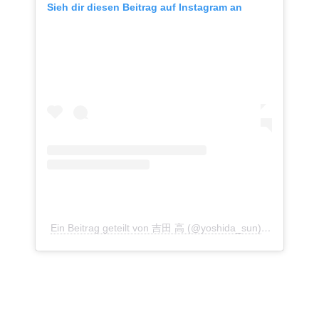
Sieh dir diesen Beitrag auf Instagram an
Ein Beitrag geteilt von 吉田 高 (@yoshida_sun)
am
Jan 11