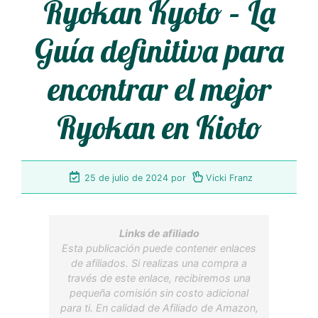
Ryokan Kyoto – La
Guía definitiva para
encontrar el mejor
Ryokan en Kioto
25 de julio de 2024
por
Vicki Franz
Links de afiliado
Esta publicación puede contener enlaces
de afiliados. Si realizas una compra a
través de este enlace, recibiremos una
pequeña comisión sin costo adicional
para ti. En calidad de Afiliado de Amazon,