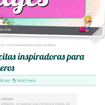
– 55+ CITAS INSPIRADORAS PARA VIAJEROS
 citas inspiradoras para
jeros
024
por
Vicki Franz
 afiliado
afiliados. Si realizas una compra a través de