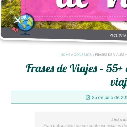
HOME
»
CONSEJOS
»
FRASES DE VIAJES 
Frases de Viajes – 55+
via
25 de julio de 2
Links de
Esta publicación puede contener enlaces de 