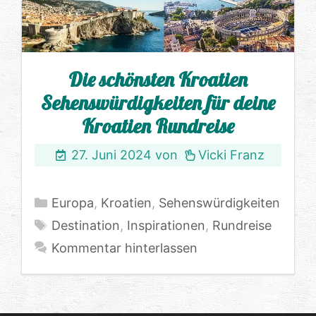
Die schönsten Kroatien
Sehenswürdigkeiten für deine
Kroatien Rundreise
27. Juni 2024
von
Vicki Franz
Kategorien
Europa
,
Kroatien
,
Sehenswürdigkeiten
Schlagwörter
Destination
,
Inspirationen
,
Rundreise
Kommentar hinterlassen