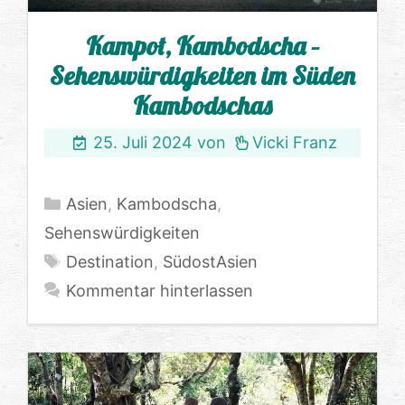
Kampot, Kambodscha –
Sehenswürdigkeiten im Süden
Kambodschas
25. Juli 2024
von
Vicki Franz
Kategorien
Asien
,
Kambodscha
,
Sehenswürdigkeiten
Schlagwörter
Destination
,
SüdostAsien
Kommentar hinterlassen