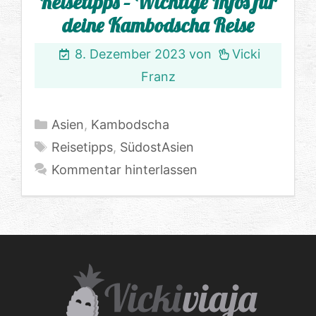
Reisetipps – Wichtige Infos für
deine Kambodscha Reise
8. Dezember 2023
von
Vicki
Franz
Kategorien
Asien
,
Kambodscha
Schlagwörter
Reisetipps
,
SüdostAsien
Kommentar hinterlassen