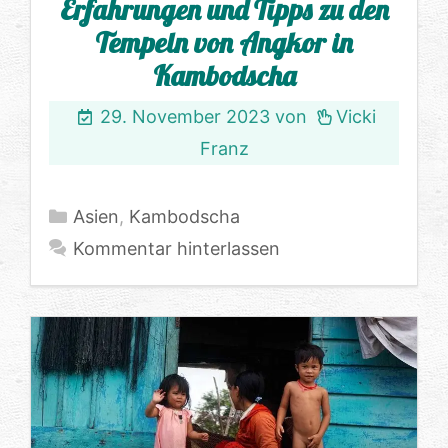
Erfahrungen und Tipps zu den
Tempeln von Angkor in
Kambodscha
29. November 2023
von
Vicki
Franz
Kategorien
Asien
,
Kambodscha
Kommentar hinterlassen