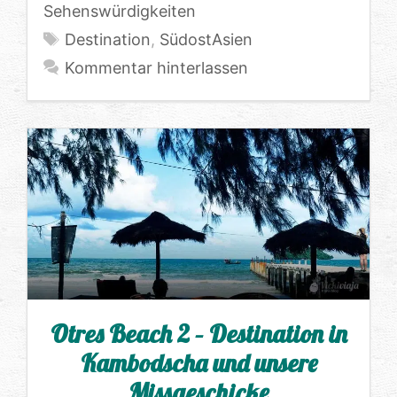
Sehenswürdigkeiten
Schlagwörter
Destination
,
SüdostAsien
Kommentar hinterlassen
Otres Beach 2 – Destination in
Kambodscha und unsere
Missgeschicke