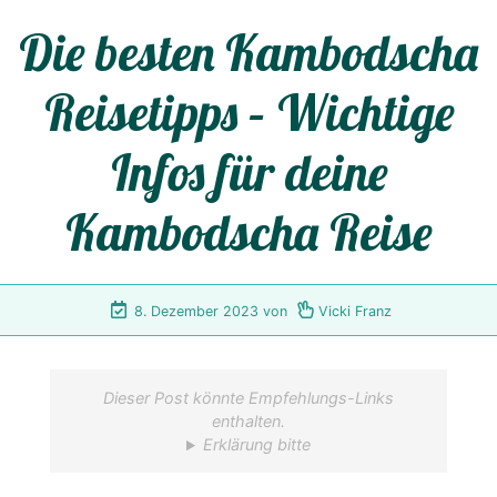
Die besten Kambodscha
Reisetipps – Wichtige
Infos für deine
Kambodscha Reise
8. Dezember 2023
von
Vicki Franz
Dieser Post könnte Empfehlungs-Links
enthalten.
Erklärung bitte