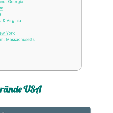
and, Georgia
na
a
 & Virginia
New York
m, Massachusetts
Strände USA