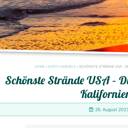
HOME
»
NORTH AMERICA
»
SCHÖNSTE STRÄNDE USA – DI
Schönste Strände USA – Die
Kaliforni
26. August 202