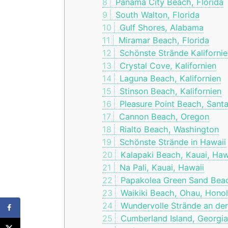
8
Panama City Beach, Florida
9
South Walton, Florida
10
Gulf Shores, Alabama
11
Miramar Beach, Florida
12
Schönste Strände Kaliforni
13
Crystal Cove, Kalifornien
14
Laguna Beach, Kalifornien
15
Stinson Beach, Kalifornien
16
Pleasure Point Beach, Santa
17
Cannon Beach, Oregon
18
Rialto Beach, Washington
19
Schönste Strände in Hawaii
20
Kalapaki Beach, Kauai, Haw
21
Na Pali, Kauai, Hawaii
22
Papakolea Green Sand Beach
23
Waikiki Beach, Ohau, Honol
24
Wundervolle Strände an de
25
Cumberland Island, Georgia