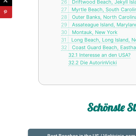
26
Driftwood Beach, Jekyll Isl
27
Myrtle Beach, South Caroli
28
Outer Banks, North Carolin
29
Assateague Island, Maryland
30
Montauk, New York
31
Long Beach, Long Island, 
32
Coast Guard Beach, Eastha
32.1
Interesse an den USA?
32.2
Die AutorinVicki
Schönste 