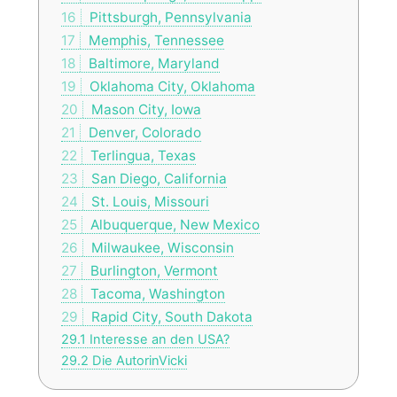
16
Pittsburgh, Pennsylvania
17
Memphis, Tennessee
18
Baltimore, Maryland
19
Oklahoma City, Oklahoma
20
Mason City, Iowa
21
Denver, Colorado
22
Terlingua, Texas
23
San Diego, California
24
St. Louis, Missouri
25
Albuquerque, New Mexico
26
Milwaukee, Wisconsin
27
Burlington, Vermont
28
Tacoma, Washington
29
Rapid City, South Dakota
29.1
Interesse an den USA?
29.2
Die AutorinVicki