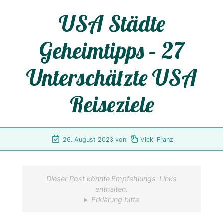
USA Städte
Geheimtipps – 27
Unterschätzte USA
Reiseziele
26. August 2023
von
Vicki Franz
Dieser Post könnte Empfehlungs-Links
enthalten.
Erklärung bitte