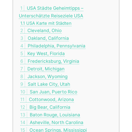
1
USA Städte Geheimtipps –
Unterschätzte Reiseziele USA
1.1
USA Karte mit Städten
2
Cleveland, Ohio
3
Oakland, California
4
Philadelphia, Pennsylvania
5
Key West, Florida
6
Fredericksburg, Virginia
7
Detroit, Michigan
8
Jackson, Wyoming
9
Salt Lake City, Utah
10
San Juan, Puerto Rico
11
Cottonwood, Arizona
12
Big Bear, California
13
Baton Rouge, Louisiana
14
Asheville, North Carolina
15
Ocean Springs, Mississippi