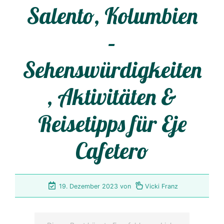
Salento, Kolumbien
–
Sehenswürdigkeiten
, Aktivitäten &
Reisetipps für Eje
Cafetero
19. Dezember 2023
von
Vicki Franz