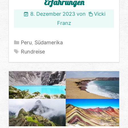
Erfahrungen
8. Dezember 2023
von
Vicki
Franz
Kategorien
Peru
,
Südamerika
Schlagwörter
Rundreise