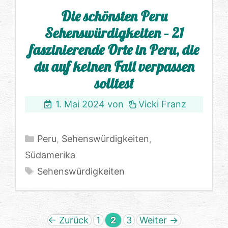
Die schönsten Peru
Sehenswürdigkeiten – 21
faszinierende Orte in Peru, die
du auf keinen Fall verpassen
solltest
1. Mai 2024
von
Vicki Franz
Kategorien
Peru
,
Sehenswürdigkeiten
,
Südamerika
Schlagwörter
Sehenswürdigkeiten
Seite
Seite
Seite
←
Zurück
1
2
3
Weiter
→