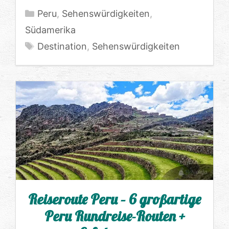
Kategorien
Peru
,
Sehenswürdigkeiten
,
Südamerika
Schlagwörter
Destination
,
Sehenswürdigkeiten
Reiseroute Peru – 6 großartige
Peru Rundreise-Routen +