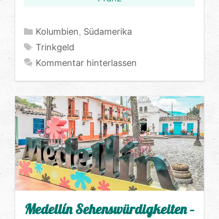
Kategorien
Kolumbien
,
Südamerika
Schlagwörter
Trinkgeld
Kommentar hinterlassen
Medellín Sehenswürdigkeiten –