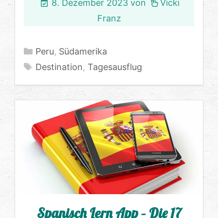
8. Dezember 2023
von
Vicki
Franz
Kategorien
Peru
,
Südamerika
Schlagwörter
Destination
,
Tagesausflug
Spanisch Lern App – Die 17