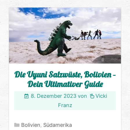
Die Uyuni Salzwüste, Bolivien –
Dein Ultimativer Guide
8. Dezember 2023
von
Vicki
Franz
Kategorien
Bolivien
,
Südamerika