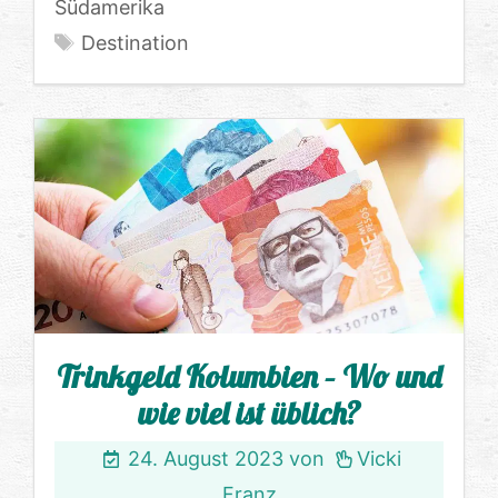
Südamerika
Schlagwörter
Destination
Trinkgeld Kolumbien – Wo und
wie viel ist üblich?
24. August 2023
von
Vicki
Franz