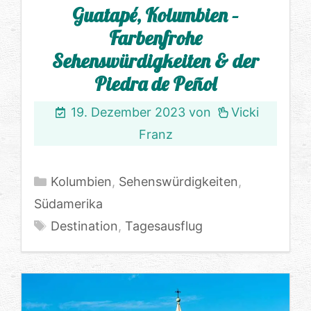
Guatapé, Kolumbien –
Farbenfrohe
Sehenswürdigkeiten & der
Piedra de Peñol
19. Dezember 2023
von
Vicki
Franz
Kategorien
Kolumbien
,
Sehenswürdigkeiten
,
Südamerika
Schlagwörter
Destination
,
Tagesausflug