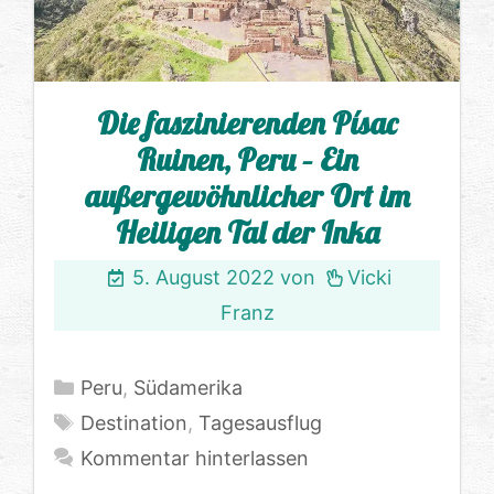
Die faszinierenden Písac
Ruinen, Peru – Ein
außergewöhnlicher Ort im
Heiligen Tal der Inka
5. August 2022
von
Vicki
Franz
Kategorien
Peru
,
Südamerika
Schlagwörter
Destination
,
Tagesausflug
Kommentar hinterlassen