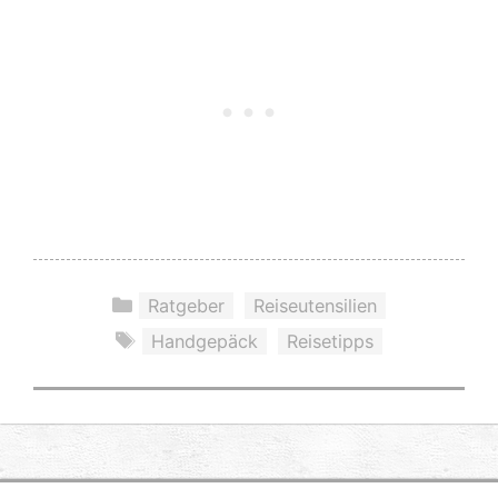
Kategorien
,
Ratgeber
Reiseutensilien
Schlagwörter
,
Handgepäck
Reisetipps