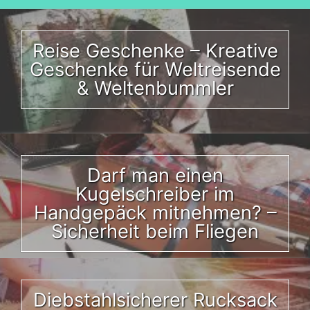
Reise Geschenke – Kreative
Geschenke für Weltreisende
& Weltenbummler
Darf man einen
Kugelschreiber im
Handgepäck mitnehmen? –
Sicherheit beim Fliegen
Diebstahlsicherer Rucksack