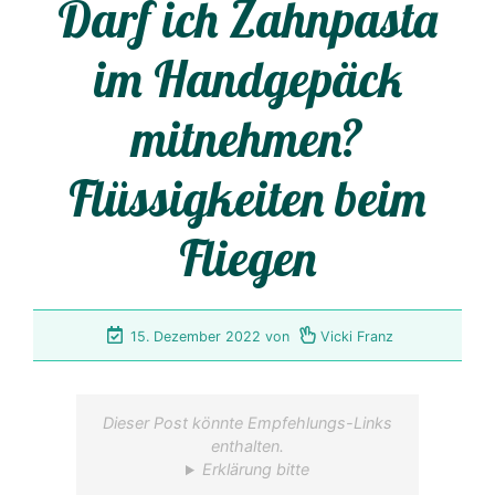
Darf ich Zahnpasta
im Handgepäck
mitnehmen?
Flüssigkeiten beim
Fliegen
15. Dezember 2022
von
Vicki Franz
Dieser Post könnte Empfehlungs-Links
enthalten.
Erklärung bitte