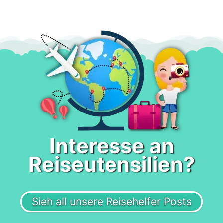
Interesse an
Reiseutensilien?
Sieh all unsere Reisehelfer Posts