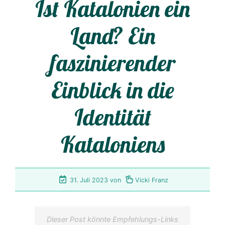
Ist Katalonien ein
Land? Ein
faszinierender
Einblick in die
Identität
Kataloniens
31. Juli 2023
von
Vicki Franz
Dieser Post könnte Empfehlungs-Links