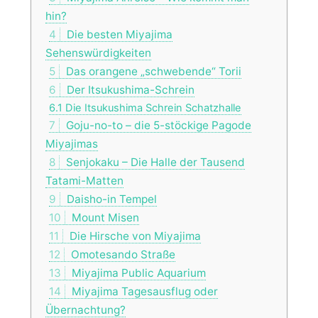
hin?
4
Die besten Miyajima
Sehenswürdigkeiten
5
Das orangene „schwebende“ Torii
6
Der Itsukushima-Schrein
6.1
Die Itsukushima Schrein Schatzhalle
7
Goju-no-to – die 5-stöckige Pagode
Miyajimas
8
Senjokaku – Die Halle der Tausend
Tatami-Matten
9
Daisho-in Tempel
10
Mount Misen
11
Die Hirsche von Miyajima
12
Omotesando Straße
13
Miyajima Public Aquarium
14
Miyajima Tagesausflug oder
Übernachtung?