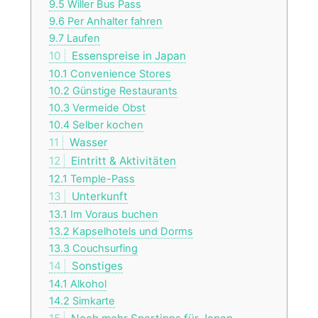
9.5
Willer Bus Pass
9.6
Per Anhalter fahren
9.7
Laufen
10
Essenspreise in Japan
10.1
Convenience Stores
10.2
Günstige Restaurants
10.3
Vermeide Obst
10.4
Selber kochen
11
Wasser
12
Eintritt & Aktivitäten
12.1
Temple-Pass
13
Unterkunft
13.1
Im Voraus buchen
13.2
Kapselhotels und Dorms
13.3
Couchsurfing
14
Sonstiges
14.1
Alkohol
14.2
Simkarte