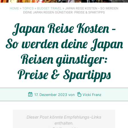
HOME
»
TOPICS
»
BUDGET TRAVEL
»
JAPAN REISE KOSTEN – SO WERDEN
DEINE JAPAN REISEN GÜNSTIGER: PREISE & SPARTIPPS
Japan Reise Kosten –
So werden deine Japan
Reisen günstiger:
Preise & Spartipps
17. Dezember 2023
von
Vicki Franz
Dieser Post könnte Empfehlungs-Links
enthalten.