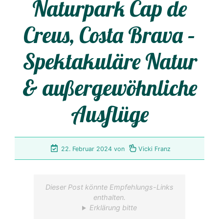
Naturpark Cap de
Creus, Costa Brava –
Spektakuläre Natur
& außergewöhnliche
Ausflüge
22. Februar 2024
von
Vicki Franz
Dieser Post könnte Empfehlungs-Links
enthalten.
Erklärung bitte