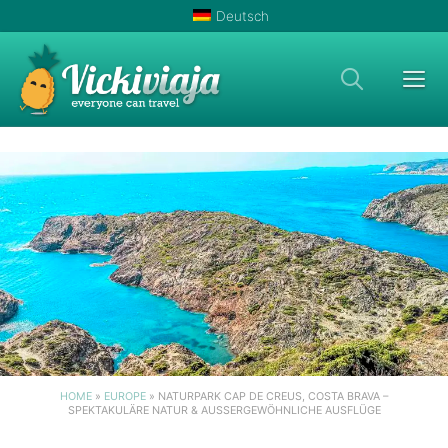
Zum
Deutsch
Inhalt
springen
Men
HOME
»
EUROPE
»
NATURPARK CAP DE CREUS, COSTA BRAVA –
SPEKTAKULÄRE NATUR & AUSSERGEWÖHNLICHE AUSFLÜGE