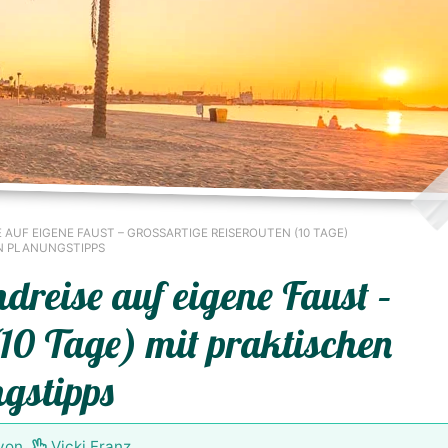
 AUF EIGENE FAUST – GROSSARTIGE REISEROUTEN (10 TAGE) M
 PLANUNGSTIPPS
dreise auf eigene Faust –
(10 Tage) mit praktischen
gstipps
von
Vicki Franz