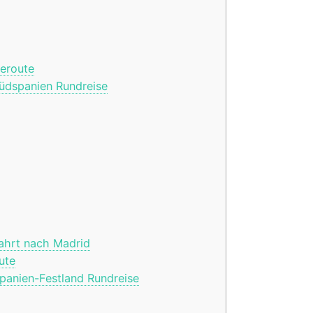
seroute
üdspanien Rundreise
fahrt nach Madrid
ute
panien-Festland Rundreise