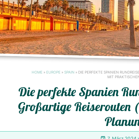
HOME
»
EUROPE
»
SPAIN
»
DIE PERFEKTE SPANIEN RUNDREISE
IT PRAKTISCHEN
Die perfekte Spanien Run
Großartige Reiserouten 
Planun
7. März 2024