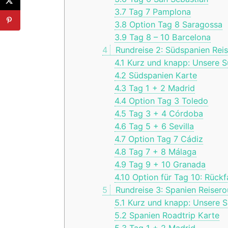
3.7
Tag 7 Pamplona
3.8
Option Tag 8 Saragossa
3.9
Tag 8 – 10 Barcelona
4
Rundreise 2: Südspanien Rei
4.1
Kurz und knapp: Unsere S
4.2
Südspanien Karte
4.3
Tag 1 + 2 Madrid
4.4
Option Tag 3 Toledo
4.5
Tag 3 + 4 Córdoba
4.6
Tag 5 + 6 Sevilla
4.7
Option Tag 7 Cádiz
4.8
Tag 7 + 8 Málaga
4.9
Tag 9 + 10 Granada
4.10
Option für Tag 10: Rück
5
Rundreise 3: Spanien Reisero
5.1
Kurz und knapp: Unsere S
5.2
Spanien Roadtrip Karte
5.3
Tag 1 + 2 Madrid