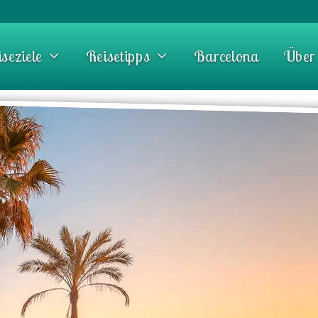
seziele
Reisetipps
Barcelona
Über