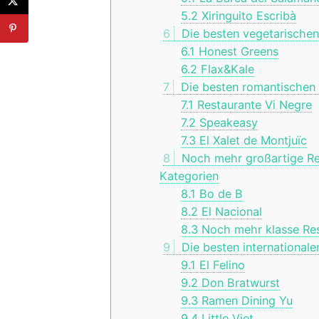
5.2
Xiringuito Escribà
6
Die besten vegetarischen
6.1
Honest Greens
6.2
Flax&Kale
7
Die besten romantischen 
7.1
Restaurante Vi Negre
7.2
Speakeasy
7.3
El Xalet de Montjuïc
8
Noch mehr großartige Re
Kategorien
8.1
Bo de B
8.2
El Nacional
8.3
Noch mehr klasse Res
9
Die besten internationale
9.1
El Felino
9.2
Don Bratwurst
9.3
Ramen Dining Yu
9.4
Little Viet