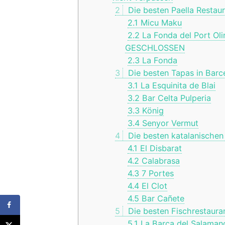
2
Die besten Paella Restaur
2.1
Micu Maku
2.2
La Fonda del Port Ol
GESCHLOSSEN
2.3
La Fonda
3
Die besten Tapas in Barc
3.1
La Esquinita de Blai
3.2
Bar Celta Pulperia
3.3
König
3.4
Senyor Vermut
4
Die besten katalanischen
4.1
El Disbarat
4.2
Calabrasa
4.3
7 Portes
4.4
El Clot
4.5
Bar Cañete
5
Die besten Fischrestauran
5.1
La Barca del Salaman