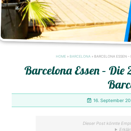
HOME
»
BARCELONA
»
BARCELONA ESSEN – 
Barcelona Essen – Die 
Barc
16. September 2
Dieser Post könnte Empf
Erklär