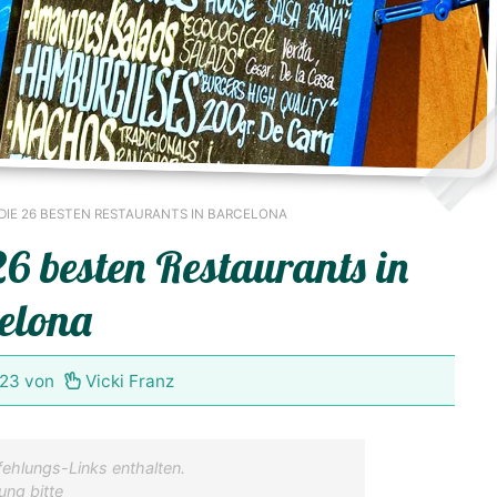
DIE 26 BESTEN RESTAURANTS IN BARCELONA
26 besten Restaurants in
elona
023
von
Vicki Franz
ehlungs-Links enthalten.
ung bitte